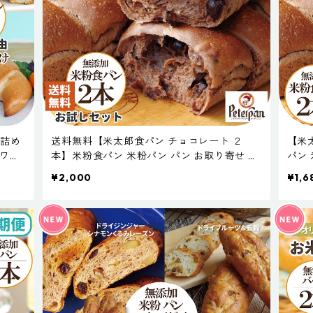
 詰め
送料無料【米太郎食パン チョコレート ２
【米
ロワッ
本】米粉食パン 米粉パン パン お取り寄せ 天
パン
塩パン
然酵母 新潟製粉 保存料不使用 無添加 米パン
製粉
¥2,000
¥1,6
然酵母
送料無料キャンペーン 常温長持ち 常温保存
ャン
サステナブル
ル