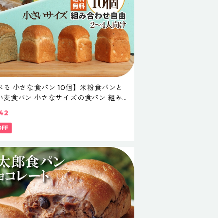
べる 小さな食パン 10個】米粉食パンと
小麦食パン 小さなサイズの食パン 組み
せ自由 無添加 天然酵母 食パン 簡単 小さ
42
小さな 米粉パン 詰め合わせ お取り寄せ 仕
 ギフト ロングライフパン 玄米 五穀 よも
OFF
プレゼント