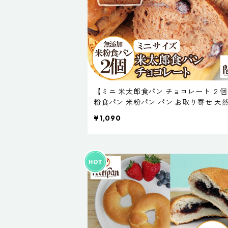
【ミニ 米太郎食パン チョコレート ２
粉食パン 米粉パン パン お取り寄せ 天
新潟製粉 保存料不使用 無添加 米パン 
¥1,090
持ち 常温保存 サステナブル