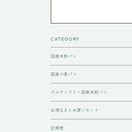
CATEGORY
国産米粉パン
国産米粉の食パン
国産小麦パン
国産米粉のコラボレーション食パン
国産米粉の菓子パン
国産小麦の食パン
グルテンフリー国産米粉パン
国産小麦のコラボレーション食パン
お得なまとめ買いセット
定期便