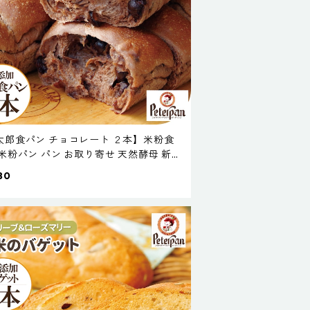
太郎食パン チョコレート ２本】米粉食
 米粉パン パン お取り寄せ 天然酵母 新潟
 保存料不使用 無添加 米パン 送料無料キ
80
ペーン 常温長持ち 常温保存 サステナブ