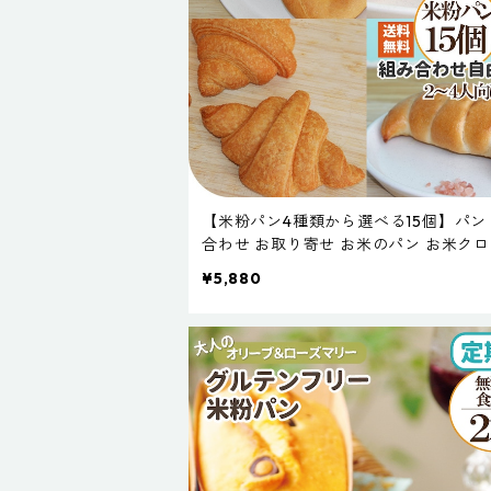
【米粉パン4種類から選べる15個】パン
合わせ お取り寄せ お米のパン お米ク
サン お米ベーグル 米粉あんぱん 米粉
¥5,880
保存料不使用 無添加 常温長期保存 天
白神こだま酵母