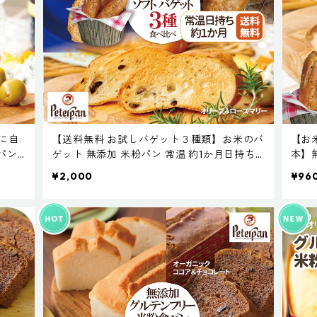
に自
【送料無料 お試しバゲット３種類】お米のバ
【お
パン
ゲット 無添加 米粉パン 常温 約1か月日持ち
本】
お取り寄せ 米粉 パン 天然酵母 保存料不使用
取り
¥2,000
¥96
常温長持ち 新潟製粉 ドライフルーツ
温長