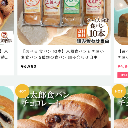
個】米
【選べる 食パン 10本】米粉食パンと国産小
【選
然酵母
麦食パン 5種類の食パン 組み合わせ自由
国産
常温長
合わ
¥6,980
¥4,8
い 
送り
10%
ぎ 