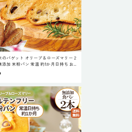
米のバゲット オリーブ＆ローズマリー２
無添加 米粉パン 常温 約1か月日持ち お
寄せ 米粉 パン 天然酵母 保存料不使用 常
0
持ち 新潟製粉 ドライフルーツ