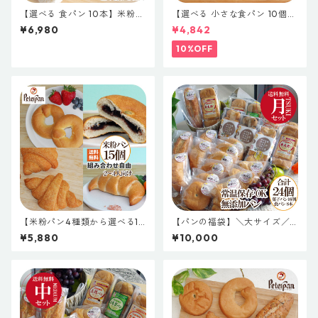
【選べる 食パン 10本】米粉食
【選べる 小さな食パン 10個】
パンと国産小麦食パン 5種類の
米粉食パンと国産小麦食パン
¥6,980
¥4,842
食パン 組み合わせ自由
小さなサイズの食パン 組み合
わせ自由 無添加 天然酵母 食パ
10%OFF
ン 簡単 小さい 小さな 米粉パ
ン 詰め合わせ お取り寄せ 仕送
り ギフト ロングライフパン 玄
米 五穀 よもぎ プレゼント
【米粉パン4種類から選べる15
【パンの福袋】＼大サイズ／
個】パン 詰め合わせ お取り寄
無添加 米粉パン 24個セット
¥5,880
¥10,000
せ お米のパン お米クロワッサ
常温保存 米粉パン 米粉食パン
ン お米ベーグル 米粉あんぱん
天然酵母 常温 長期保存
米粉塩パン 保存料不使用 無添
加 常温長期保存 天然酵母 白神
こだま酵母