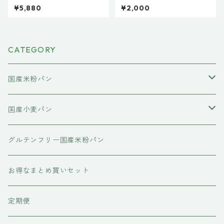
とめ買いセットC】パン 詰め
種類】お米のバゲット 無添加
¥5,880
¥2,000
合わせ お取り寄せ 米粉パン 米
米粉パン 常温 約1か月日持ち
粉クロワッサン 米粉ベーグル
お取り寄せ 米粉 パン 天然酵母
米粉あんぱん 米粉塩パン 米粉
保存料不使用 常温長持ち 新潟
フルーツバケット 保存料不使
製粉 ドライフルーツ
用 無添加 常温長期保存 天然酵
CATEGORY
母 白神こだま酵母 有機オーガ
ニック素材
国産米粉パン
国産米粉の食パン
国産小麦パン
国産米粉のコラボレーション食パン
国産米粉の菓子パン
国産小麦の食パン
グルテンフリー国産米粉パン
国産小麦のコラボレーション食パン
お得なまとめ買いセット
定期便