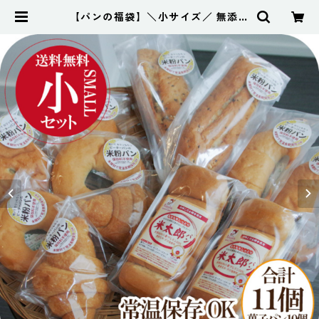
【パンの福袋】＼小サイズ／ 無添加
米粉パン 11個セット 常温保存 米粉
パン 米粉食パン 天然酵母 常温 長期
保存 | もっちり米粉と国産小麦のパ
ン工房ピーターパン