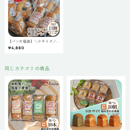
【パンの福袋】＼小サイズ／
無添加 米粉パン 11個セット 常
¥4,880
温保存 米粉パン 米粉食パン 天
然酵母 常温 長期保存
同じカテゴリの商品