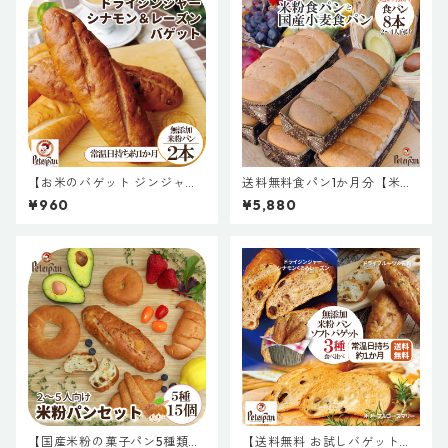
お取り寄せ 国産 米粉 お米 個
米粉パン 米パン 常温長持ち 新
包装 日持ち 朝食 おやつ スー
潟製粉 有機オーガニック素材
パー 東京 プレゼント 保存食
非常食
【お米のバゲット ジンジャー
送料無料食パン1か月分【米粉
シナモンくるみ２本】無添加
食パン＆国産小麦食パンまと
¥960
¥5,880
米粉パン 常温 約1か月日持ち
めてお取り寄せ豪華8本セット
お取り寄せ 米粉 パン 天然酵母
A】米粉食パン 国産小麦食パ
保存料不使用 常温長持ち 新潟
ン パン 詰め合わせ 天然酵母
製粉 ドライフルーツ
保存料不使用 無添加 常温長持
ち 優秀賞受賞 国産 パン よも
ぎパン 玄米パン 五穀パン 送料
無料キャンペーン
【国産米粉の菓子パン5種類ま
【送料無料 お試しバゲット３