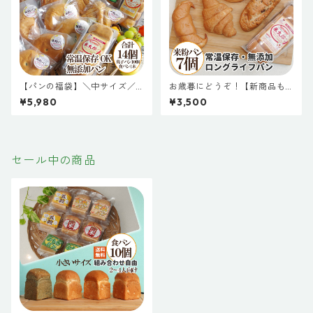
【パンの福袋】＼中サイズ／
お歳暮にどうぞ！【新商品も
無添加 米粉パン 14個セット
入ってる米粉パンお試し７種
¥5,980
¥3,500
常温保存 米粉パン 米粉食パン
送料無料】ピーターパンの常
天然酵母 常温 長期保存
温で長期保存できる無添加米
粉パン７種類お届けします。
常温保存 米粉パン 米粉食パン
天然酵母
セール中の商品