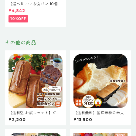
【選べる 小さな食パン 10個】
米粉食パンと国産小麦食パン
¥4,842
小さなサイズの食パン 組み合
わせ自由 無添加 天然酵母 食パ
10%OFF
ン 簡単 小さい 小さな 米粉パ
ン 詰め合わせ お取り寄せ 仕送
り ギフト ロングライフパン 玄
米 五穀 よもぎ プレゼント
その他の商品
【送料込 お試しセット】グル
【送料無料】国産米粉の米太
テンフリー米粉パン チョコレ
郎食パン 20本まとめてお取り
¥2,200
¥13,500
ート ２本セット 常温保存 米粉
寄せ FANアワード優秀賞受
パン 米粉 パン 食パン 天然酵
賞！ 詰め合わせ 米粉パン 米粉
母 常温 長期保存 市販 通販 人
食パン お米のパン 保存料不使
気 おすすめ 美味しい ギフト
用 無添加 天然酵母 白神酵母