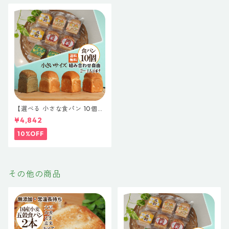
【選べる 小さな食パン 10個】
米粉食パンと国産小麦食パン
¥4,842
小さなサイズの食パン 組み合
わせ自由 無添加 天然酵母 食パ
10%OFF
ン 簡単 小さい 小さな 米粉パ
ン 詰め合わせ お取り寄せ 仕送
り ギフト ロングライフパン 玄
米 五穀 よもぎ プレゼント
その他の商品