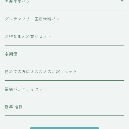
国産米粉の食パン
国産小麦パン
国産米粉のコラボレーション食パン
国産米粉の菓子パン
国産小麦の食パン
グルテンフリー国産米粉パン
国産小麦のコラボレーション食パン
お得なまとめ買いセット
定期便
初めての方にオススメのお試しセット
福袋バラエティセット
新年 福袋