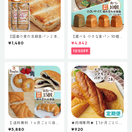
【国産小麦の五穀食パン２本
【選べる 小さな食パン 10個】
セット】五穀パン お取り寄せ
米粉食パンと国産小麦食パン
¥1,480
¥4,842
天然酵母 保存料不使用 無添加
小さなサイズの食パン 組み合
送料無料キャンペーン 常温長
わせ自由 無添加 天然酵母 食パ
10%OFF
持ち 国産小麦パン
ン 簡単 小さい 小さな 米粉パ
ン 詰め合わせ お取り寄せ 仕送
り ギフト ロングライフパン 玄
米 五穀 よもぎ プレゼント
【 送料無料 １ヵ月ごとに自動
★同梱専用★【 1か月ごとに自
で届く定期便 】選べる15個 米
動で届く定期便 】お米のジン
¥5,880
¥920
粉菓子パン4種類まとめ買いセ
ジャーシナモンくるみバケッ