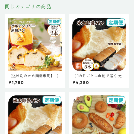
同じカテゴリの商品
【送料別のため同梱専用】【 1
【 1カ月ごとに自動で届く 定
カ月ごとに自動で届く 定期便
期便 】国産米粉の米太郎食パ
¥1,780
¥4,280
】グルテンフリー米粉パン オ
ン 5本セット 無添加 米粉パン
リーブ＆ローズマリー ２本セ
食パン 常温保存 長期保存 約1
ット
か月 日持ち