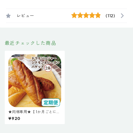
レビュー
(112)
最近チェックした商品
★同梱専用★【 1か月ごとに自
動で届く定期便 】お米のジン
¥920
ジャーシナモンくるみバケッ
ト２本