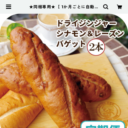
★同梱専用★【 1か月ごとに自動で
届く定期便 】お米のジンジャーシナ
モンくるみバケット２本 | もっちり
米粉と国産小麦のパン工房ピーター
パン