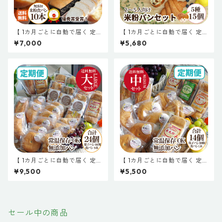
【 1カ月ごとに自動で届く 定
【 1カ月ごとに自動で届く 定
期便 】国産米粉の米太郎食パ
期便 】米粉パン15個 まとめ買
¥7,000
¥5,680
ン 10本セット 無添加 米粉パ
いセット 無添加 米粉パン 詰め
ン 食パン 常温保存 長期保存
合わせ お取り寄せ 米粉クロワ
約1か月 日持ち
ッサン 米粉ベーグル 米粉あん
ぱん 米粉塩パン 米粉フルーツ
バケット 保存料不使用 常温長
期保存 天然酵母 白神こだま酵
母 有機オーガニック素材
【 1カ月ごとに自動で届く 定
【 1カ月ごとに自動で届く 定
期便 】＼福袋L 大サイズ／ 無
期便 】＼福袋M 中サイズ／ 無
¥9,500
¥5,500
添加 米粉パン 24個セット 常
添加 米粉パン 14個セット 常
温保存 米粉パン 米粉食パン 天
温保存 米粉パン 米粉食パン 天
然酵母 常温 長期保存
然酵母 常温 長期保存
セール中の商品