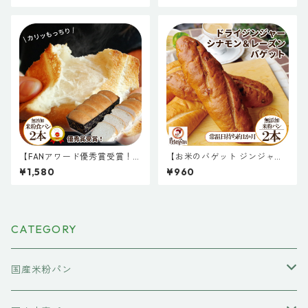
ット
ト２本
【FANアワード優秀賞受賞！国
【お米のバゲット ジンジャー
産米粉の米太郎食パン２本セ
シナモンくるみ２本】無添加
¥1,580
¥960
ット】米粉食パン 米粉パン パ
米粉パン 常温 約1か月日持ち
ン お取り寄せ 天然酵母 新潟製
お取り寄せ 米粉 パン 天然酵母
粉 保存料不使用 無添加 米パン
保存料不使用 常温長持ち 新潟
送料無料キャンペーン 常温長
製粉 ドライフルーツ
持ち 常温保存 サステナブル
CATEGORY
国産米粉パン