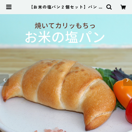
【お米の塩パン２個セット】パン お
取り寄せ 国産米粉パン 米パン 新潟
製粉 天然酵母 保存料不使用 無添加
常温長持ち 常温保存 塩パン お惣菜
パン ぱん | もっちり米粉と国産小麦
のパン工房ピーターパン