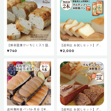
パー 東京 プレゼント 保存食
非常食
【保命酒漬けいちじく入り国
【送料込 お試しセット】グル
産小麦の五穀パン】パン お取
テンフリー米粉パン ２本セッ
¥740
¥2,000
り寄せ 保存料不使用 無添加 天
ト 無添加 常温保存 米粉パン
然酵母 送料無料キャンペーン
米粉 パン 食パン 天然酵母 常
常温長持ち 保存料無添加 国産
温 長期保存 市販 通販 人気 お
小麦パン
すすめ 美味しい ギフト お取り
寄せ 国産 米粉 お米 個包装 日
持ち 朝食 おやつ スーパー 東
京 プレゼント 保存食 非常食
送料無料食パン1か月分【米粉
【送料込 お試しセット】グル