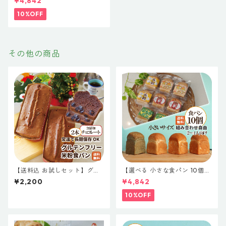
¥4,842
小さなサイズの食パン 組み合
わせ自由 無添加 天然酵母 食パ
10%OFF
ン 簡単 小さい 小さな 米粉パ
ン 詰め合わせ お取り寄せ 仕送
り ギフト ロングライフパン 玄
米 五穀 よもぎ プレゼント
その他の商品
【送料込 お試しセット】グル
【選べる 小さな食パン 10個】
テンフリー米粉パン チョコレ
米粉食パンと国産小麦食パン
¥2,200
¥4,842
ート ２本セット 常温保存 米粉
小さなサイズの食パン 組み合
パン 米粉 パン 食パン 天然酵
わせ自由 無添加 天然酵母 食パ
10%OFF
母 常温 長期保存 市販 通販 人
ン 簡単 小さい 小さな 米粉パ
気 おすすめ 美味しい ギフト
ン 詰め合わせ お取り寄せ 仕送
お取り寄せ 国産 米粉 お米 個
り ギフト ロングライフパン 玄
包装 日持ち 朝食 おやつ スー
米 五穀 よもぎ プレゼント