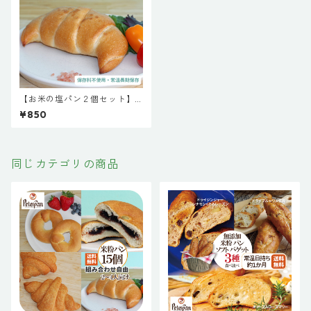
【お米の塩パン２個セット】
パン お取り寄せ 国産米粉パン
¥850
米パン 新潟製粉 天然酵母 保存
料不使用 無添加 常温長持ち 常
温保存 塩パン お惣菜パン ぱん
同じカテゴリの商品