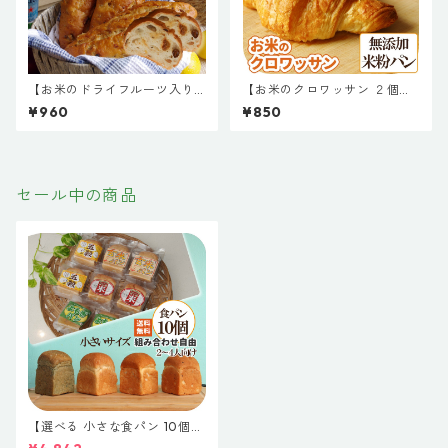
【お米のドライフルーツ入り
【お米のクロワッサン ２個セ
バケット２個セット】無添加
ット 】無添加 米粉パン 常温
¥960
¥850
米粉パン 常温 約1か月日持ち
約1か月日持ち お取り寄せ 米
お取り寄せ 米粉 パン 天然酵母
粉 パン 天然酵母 保存料不使用
保存料不使用 常温長持ち 新潟
常温長持ち 新潟製粉 フードア
製粉 ドライフルーツ
クションニッポンアワード受
賞の米太郎生地使用
セール中の商品
【選べる 小さな食パン 10個】
米粉食パンと国産小麦食パン