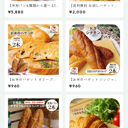
【米粉パン4種類から選べる15
【送料無料 お試しバゲット３
個】パン 詰め合わせ お取り寄
種類】お米のバゲット 無添加
¥5,880
¥2,000
せ お米のパン お米クロワッサ
米粉パン 常温 約1か月日持ち
ン お米ベーグル 米粉あんぱん
お取り寄せ 米粉 パン 天然酵母
米粉塩パン 保存料不使用 無添
保存料不使用 常温長持ち 新潟
加 常温長期保存 天然酵母 白神
製粉 ドライフルーツ
こだま酵母
【お米のバゲット オリーブ＆
【お米のバゲット ジンジャー
ローズマリー２本】無添加 米
シナモンくるみ２本】無添加
¥960
¥960
粉パン 常温 約1か月日持ち お
米粉パン 常温 約1か月日持ち
取り寄せ 米粉 パン 天然酵母
お取り寄せ 米粉 パン 天然酵母
保存料不使用 常温長持ち 新潟
保存料不使用 常温長持ち 新潟
製粉 ドライフルーツ
製粉 ドライフルーツ