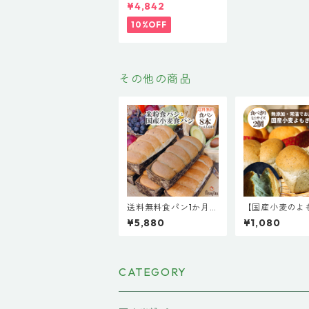
10個】米粉食パンと国
¥4,842
産小麦食パン 小さなサ
イズの食パン 組み合わ
10%OFF
せ自由 無添加 天然酵
母 食パン 簡単 小さい
小さな 米粉パン 詰め
合わせ お取り寄せ 仕
送り ギフト ロングラ
その他の商品
イフパン 玄米 五穀 よ
もぎ プレゼント
送料無料食パン1か月
【国産小麦のよ
分【米粉食パン＆国産
パン キューブ型
¥5,880
¥1,080
小麦食パンまとめてお
サイズ２個セッ
取り寄せ豪華8本セッ
産小麦パン 天然
トA】米粉食パン 国産
保存料不使用 無
小麦食パン パン 詰め
送料無料キャン
合わせ 天然酵母 保存
常温保存 常温長
CATEGORY
料不使用 無添加 常温
長持ち 優秀賞受賞 国
産 パン よもぎパン 玄