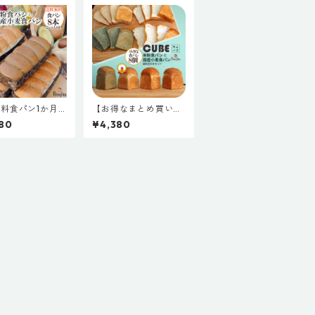
料食パン1か月
【お得なまとめ買いセ
米粉食パン＆国産
ットB】プレゼントに
80
¥4,380
食パンまとめてお
も最適！米粉パン&国
せ豪華8本セッ
産小麦のミニキューブ
米粉食パン 国産
型パン詰め合わせ２セ
パン パン 詰め
ット/米粉パン「米太
 天然酵母 保存
郎」/よもぎパン/玄米
用 無添加 常温
パン/五穀パン/天然酵
 優秀賞受賞 国
母/保存料不使用/無添
ン よもぎパン 玄
加/米パン/送料無料キ
 五穀パン 送料
ャンペーン/常温長持
キャンペーン
ち/白神酵母/FANアワ
ード受賞