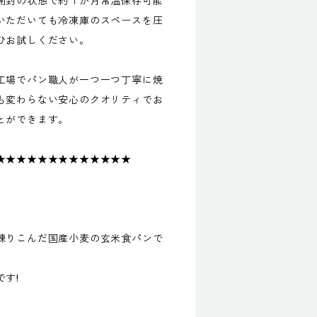
開封の状態で約１か月常温保存可能
いただいても冷凍庫のスペースを圧
ひお試しください。
工場でパン職人が一つ一つ丁寧に焼
も変わらない安心のクオリティでお
とができます。
★★★★★★★★★★★★★
、
練りこんだ国産小麦の玄米食パンで
す!