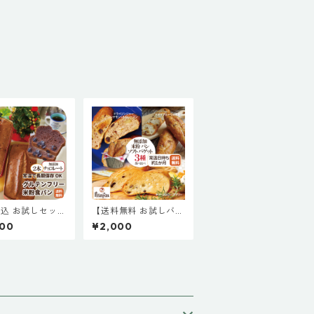
込 お試しセッ
【送料無料 お試しバゲ
グルテンフリー米
ット３種類】お米のバ
200
¥2,000
 チョコレート
ゲット 無添加 米粉パ
ット 常温保存
ン 常温 約1か月日持ち
ン 米粉 パン 食
お取り寄せ 米粉 パン
天然酵母 常温 長
天然酵母 保存料不使用
 市販 通販 人気
常温長持ち 新潟製粉
め 美味しい ギ
ドライフルーツ
お取り寄せ 国産
お米 個包装 日持