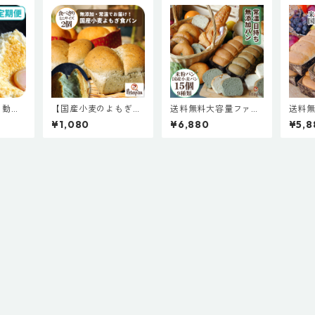
自動で
【国産小麦のよもぎ食
送料無料大容量ファミ
送料無
国産小
パン キューブ型 ミニ
リーセット【明治32年
分【
¥1,080
¥6,880
¥5,8
0本セ
２個セット】小さい食
創業瀬戸内の老舗パン
小麦
産小麦
パン 無添加 常温 約1か
屋ピーターパンの米粉
取り寄
月日持ち お取り寄せ
パン＆国産小麦パン全
トA】
天然酵母 保存料不使用
部お試しセットF】米
小麦食
常温長持ち 国産小麦
粉食パンと国産小麦食
合わせ
パン
パン5本と米粉パン10
料不使
個の豪華セット！ パン
長持ち
詰め合わせ お取り寄せ
産 パ
フードアクションニッ
米パン
ポンアワード優秀賞受
無料
賞「国産米粉の米太郎
食パン」他 ロングライ
フパン まとめ買い 国
産米粉パン 米パン 天
然酵母 保存料不使用
無添加 新潟製粉 常温
長持ち