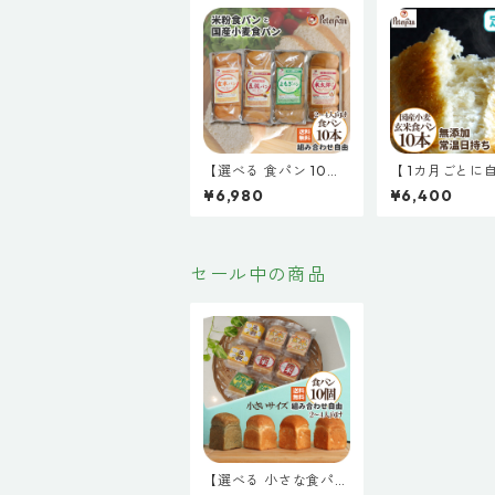
【選べる 食パン 10
【 1カ月ごとに
本】米粉食パンと国産
届く 定期便 】
¥6,980
¥6,400
小麦食パン 5種類の食
麦の玄米食パン1
パン 組み合わせ自由
ット 無添加 国
食パン 玄米食
セール中の商品
【選べる 小さな食パン