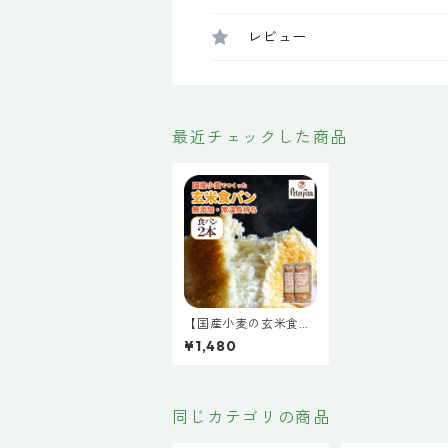
レビュー
最近チェックした商品
【国産小麦の玄米食パ
ン２本セット 】玄米パ
¥1,480
ン お取り寄せ 保存料
不使用 無添加 天然酵
母 白神こだま酵母 ち
ぎりパン 国産小麦のパ
ン 送料無料キャンペー
同じカテゴリの商品
ン 常温長持ち