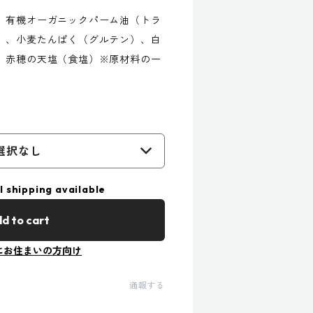
、有機オーガニックパーム油（トラ
）、小麦たんぱく（グルテン）、白
、赤穂の天塩（食塩）※原材料の一
選択なし
l shipping available
d to cart
にお住まいの方向け
通報する