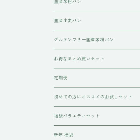
米パン 五穀パン 送料
国産米粉パン
無料キャンペーン
国産米粉の食パン
国産小麦パン
国産米粉のコラボレーション食パン
国産米粉の菓子パン
国産小麦の食パン
グルテンフリー国産米粉パン
国産小麦のコラボレーション食パン
お得なまとめ買いセット
定期便
初めての方にオススメのお試しセット
福袋バラエティセット
新年 福袋