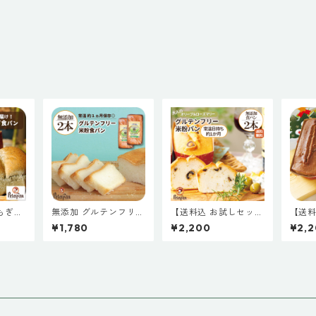
もぎ食
無添加 グルテンフリー
【送料込 お試しセッ
【送料
 ミニ
米粉パン ２本セット
ト】グルテンフリー米
ト】
¥1,780
¥2,200
¥2,
ト】国
常温保存 米粉パン 米
粉パン オリーブ＆ロー
粉パン
酵母
粉 パン 食パン 天然酵
ズマリー ２本セット
２本セ
添加
母 常温 長期保存 市販
常温保存 米粉パン 米
米粉パ
ペーン
通販 人気 おすすめ 美
粉 パン 食パン 天然酵
パン 
もち
味しい ギフト お取り
母 常温 長期保存 市販
期保存
寄せ 国産 米粉 お米 個
通販 人気 おすすめ 美
おすす
包装 日持ち 朝食 おや
味しい ギフト お取り
フト 
つ スーパー 東京 プレ
寄せ 国産 米粉 お米 個
米粉 